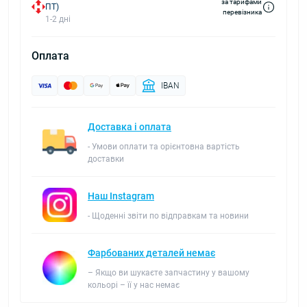
за тарифами
ПТ)
перевізника
1-2 дні
Оплата
IBAN
Доставка і оплата
- Умови оплати та орієнтовна вартість
доставки
Наш Instagram
- Щоденні звіти по відправкам та новини
Фарбованих деталей немає
– Якщо ви шукаєте запчастину у вашому
кольорі – її у нас немає