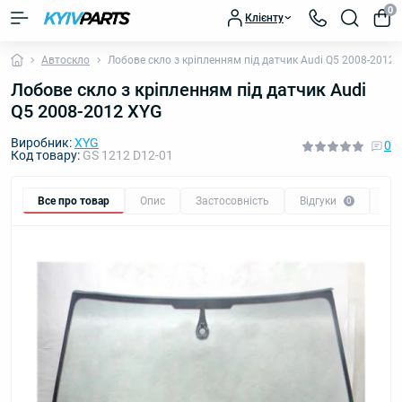
0
Клієнту
Автоскло
Лобове скло з кріпленням під датчик Audi Q5 2008-2012 
Лобове скло з кріпленням під датчик Audi
Q5 2008-2012 XYG
Виробник:
XYG
0
Код товару:
GS 1212 D12-01
Все про товар
Опис
Застосовність
Відгуки
Пи
0