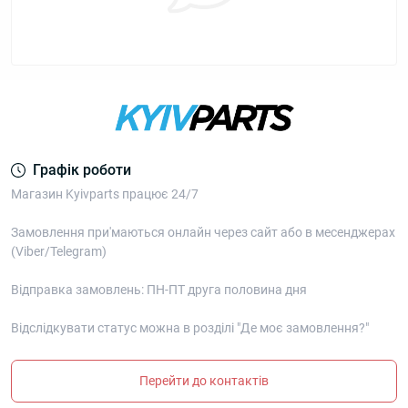
Графік роботи
Магазин Kyivparts працює 24/7
Замовлення при'маються онлайн через сайт або в месенджерах
(Viber/Telegram)
Відправка замовлень: ПН-ПТ друга половина дня
Відслідкувати статус можна в розділі "Де моє замовлення?"
Перейти до контактів