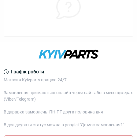
Графік роботи
Магазин Kyivparts працює 24/7
Замовлення при'маються онлайн через сайт або в месенджерах
(Viber/Telegram)
Відправка замовлень: ПН-ПТ друга половина дня
Відслідкувати статус можна в розділі "Де моє замовлення?"