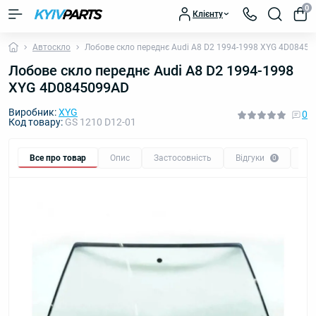
0
Клієнту
Автоскло
Лобове скло переднє Audi A8 D2 1994-1998 XYG 4D0845
Лобове скло переднє Audi A8 D2 1994-1998
XYG 4D0845099AD
Виробник:
XYG
0
Код товару:
GS 1210 D12-01
Все про товар
Опис
Застосовність
Відгуки
Пи
0