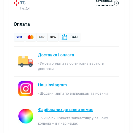
за тарифами
ПТ)
перевізника
1-2 дні
Оплата
IBAN
Доставка і оплата
- Умови оплати та орієнтовна вартість
доставки
Наш Instagram
- Щоденні звіти по відправкам та новини
Фарбованих деталей немає
– Якщо ви шукаєте запчастину у вашому
кольорі – її у нас немає