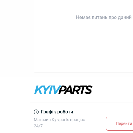
Немає питань про даний 
Графік роботи
Магазин Kyivparts працює
Перейти 
24/7