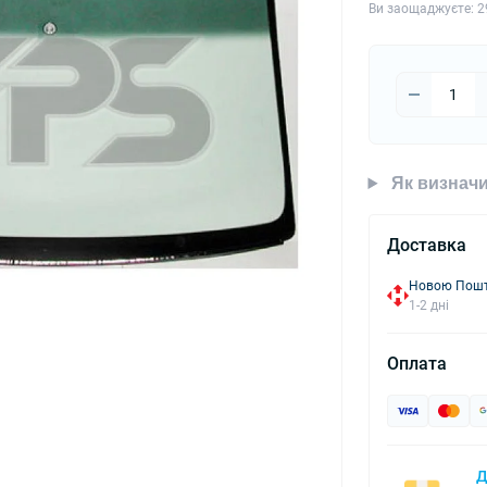
Ви заощаджуєте:
2
Як визначи
Доставка
Новою Пошто
1-2 дні
Оплата
Д