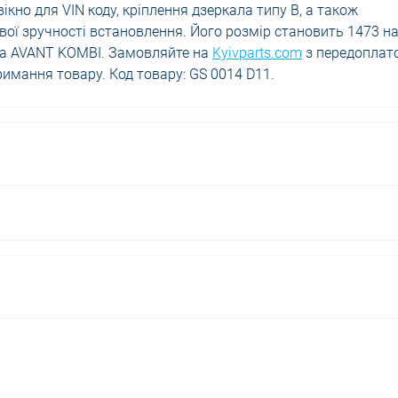
ікно для VIN коду, кріплення дзеркала типу B, а також
ої зручності встановлення. Його розмір становить 1473 н
ова AVANT KOMBI. Замовляйте на
Kyivparts.com
з передоплат
имання товару. Код товару: GS 0014 D11.