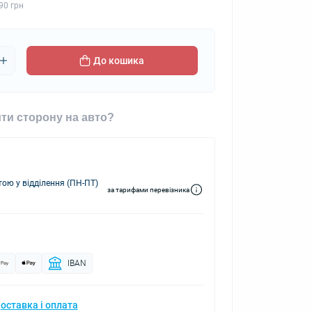
90 грн
До кошика
ти сторону на авто?
ю у відділення (ПН-ПТ)
за тарифами перевізника
IBAN
оставка і оплата