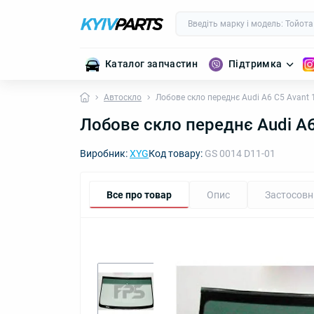
Каталог запчастин
Підтримка
Автоскло
Лобове скло переднє Audi A6 C5 Avant
Лобове скло переднє Audi A
Виробник:
XYG
Код товару:
GS 0014 D11-01
Все про товар
Опис
Застосовн