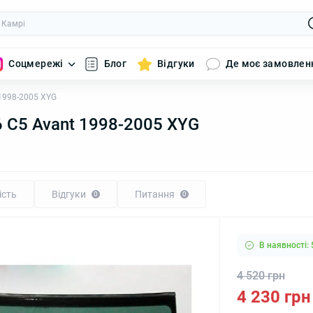
Соцмережі
Блог
Відгуки
Де моє замовлен
 1998-2005 XYG
6 C5 Avant 1998-2005 XYG
ість
Відгуки
Питання
0
0
В наявності: 
4 520 грн
4 230 грн