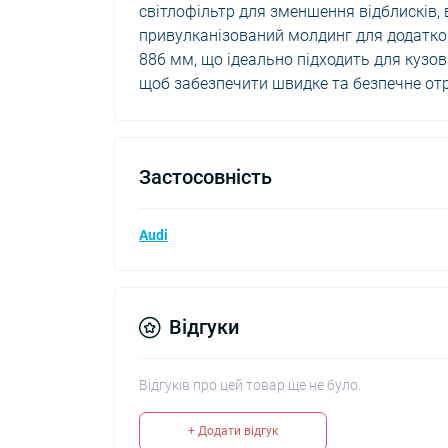
світлофільтр для зменшення відблисків, в
привулканізований молдинг для додатков
886 мм, що ідеально підходить для куз
щоб забезпечити швидке та безпечне отр
Застосовність
Audi
Відгуки
Відгуків про цей товар ще не було.
+ Додати відгук