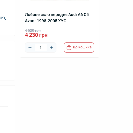
а
Лобове скло переднє Audi A6 C5
ою,
Avant 1998-2005 XYG
4 520 грн
4 230 грн
До кошика