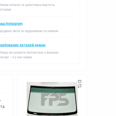
 Умови оплати та орієнтовна вартість
оставки
аш Instagram
 Щоденні звіти по відправкам та новини
арбованих деталей немає
 Якщо ви шукаєте запчастину у вашому
ольорі – її у нас немає
о
 та