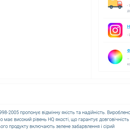
-
д
Н
-
Ф
–
к
998-2005 пропонує відмінну якість та надійність. Вироблен
о має високий рівень HQ якості, що гарантує довговічність
ього продукту включають зелене забарвлення і сірий