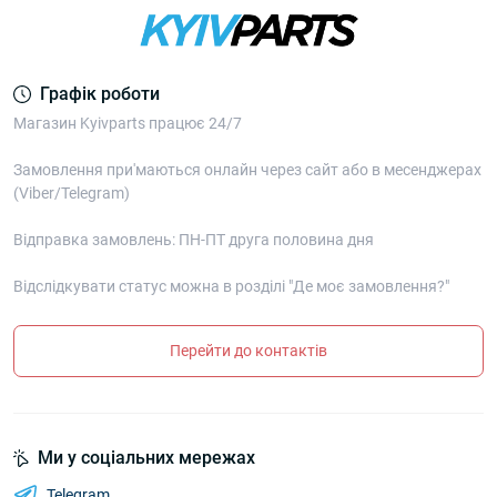
Графік роботи
Магазин Kyivparts працює 24/7
Замовлення при'маються онлайн через сайт або в месенджерах
(Viber/Telegram)
Відправка замовлень: ПН-ПТ друга половина дня
Відслідкувати статус можна в розділі "Де моє замовлення?"
Перейти до контактів
Ми у соціальних мережах
Telegram