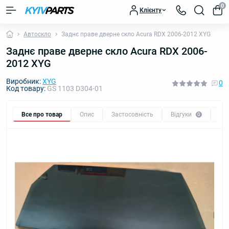
0
Клієнту
Автоскло
Заднє праве дверне скло Acura RDX 2006-2012 XYG
Заднє праве дверне скло Acura RDX 2006-
2012 XYG
Виробник:
XYG
0
Код товару:
GS 1103 D304-01
Все про товар
Опис
Застосовність
Відгуки
Пи
0