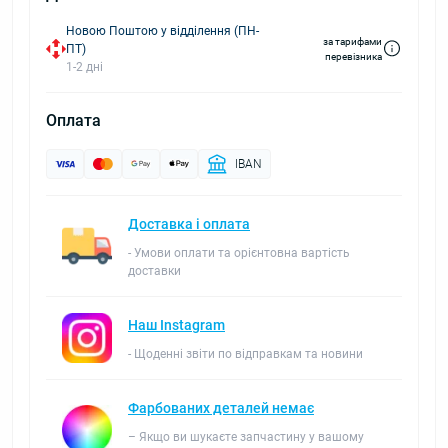
Новою Поштою у відділення (ПН-
за тарифами
ПТ)
перевізника
1-2 дні
Оплата
IBAN
Доставка і оплата
- Умови оплати та орієнтовна вартість
доставки
Наш Instagram
- Щоденні звіти по відправкам та новини
Фарбованих деталей немає
– Якщо ви шукаєте запчастину у вашому