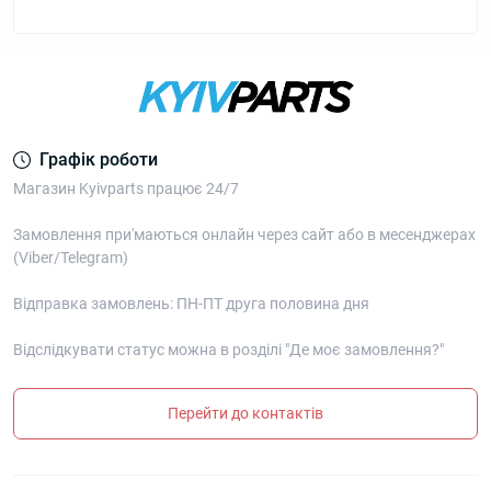
Графік роботи
Магазин Kyivparts працює 24/7
Замовлення при'маються онлайн через сайт або в месенджерах
(Viber/Telegram)
Відправка замовлень: ПН-ПТ друга половина дня
Відслідкувати статус можна в розділі "Де моє замовлення?"
Перейти до контактів