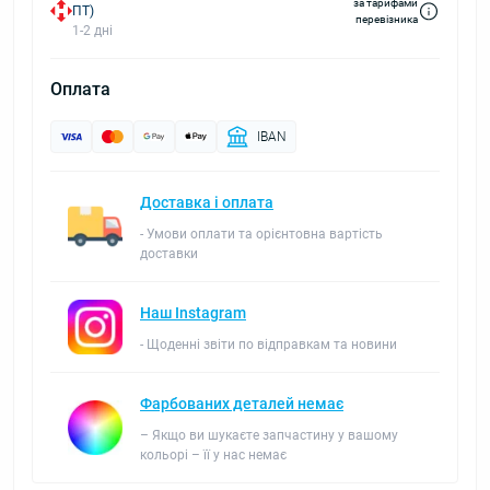
за тарифами
ПТ)
перевізника
1-2 дні
Оплата
IBAN
Доставка і оплата
- Умови оплати та орієнтовна вартість
доставки
Наш Instagram
- Щоденні звіти по відправкам та новини
Фарбованих деталей немає
– Якщо ви шукаєте запчастину у вашому
кольорі – її у нас немає