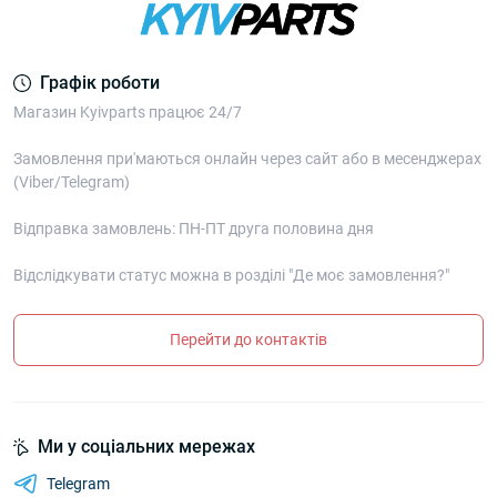
Графік роботи
Магазин Kyivparts працює 24/7
Замовлення при'маються онлайн через сайт або в месенджерах
(Viber/Telegram)
Відправка замовлень: ПН-ПТ друга половина дня
Відслідкувати статус можна в розділі "Де моє замовлення?"
Перейти до контактів
Ми у соціальних мережах
Telegram