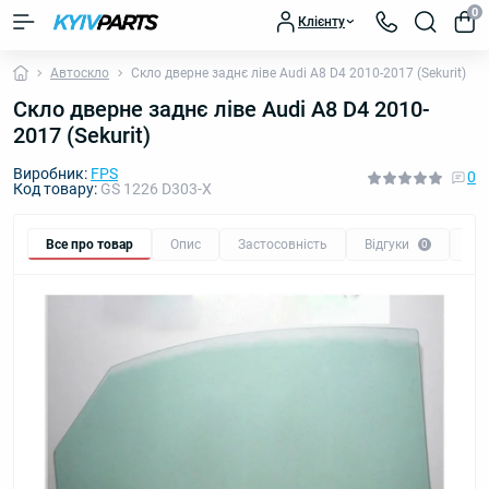
0
Клієнту
Автоскло
Скло дверне заднє ліве Audi A8 D4 2010-2017 (Sekurit)
Скло дверне заднє ліве Audi A8 D4 2010-
2017 (Sekurit)
Виробник:
FPS
0
Код товару:
GS 1226 D303-X
Все про товар
Опис
Застосовність
Відгуки
Пи
0