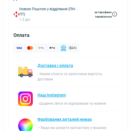
Новою Поштою у відділення (ПН-
за тарифами
ПТ)
перевізника
1-2 дні
Оплата
IBAN
Доставка і оплата
- Умови оплати та орієнтовна вартість
доставки
Наш Instagram
- Щоденні звіти по відправкам та новини
Фарбованих деталей немає
– Якщо ви шукаєте запчастину у вашому