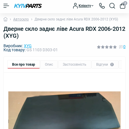
0
Клієнту
Автоскло
Дверне скло заднє ліве Acura RDX 2006-2012 (XYG)
Дверне скло заднє ліве Acura RDX 2006-2012
(XYG)
Виробник:
XYG
0
Код товару:
GS 1103 D303-01
Все про товар
Опис
Застосовність
Відгуки
Пи
0