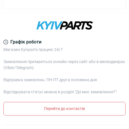
Графік роботи
Магазин Kyivparts працює 24/7
Замовлення при'маються онлайн через сайт або в месенджерах
(Viber/Telegram)
Відправка замовлень: ПН-ПТ друга половина дня
Відслідкувати статус можна в розділі "Де моє замовлення?"
Перейти до контактів