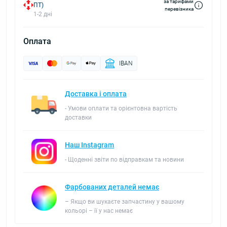
за тарифами
ПТ)
перевізника
1-2 дні
Оплата
IBAN
Доставка і оплата
- Умови оплати та орієнтовна вартість
доставки
Наш Instagram
- Щоденні звіти по відправкам та новини
Фарбованих деталей немає
– Якщо ви шукаєте запчастину у вашому
кольорі – її у нас немає