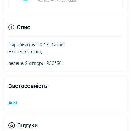
кольорі – її у нас немає
Опис
Виробництво: XYG, Китай;
Якість: хороша;
зелене, 2 отвори, 930*561
Застосовність
Audi
Відгуки