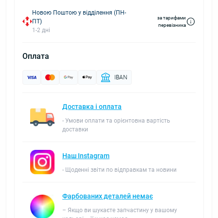
Новою Поштою у відділення (ПН-
за тарифами
ПТ)
перевізника
1-2 дні
Оплата
IBAN
Доставка і оплата
- Умови оплати та орієнтовна вартість
доставки
Наш Instagram
- Щоденні звіти по відправкам та новини
Фарбованих деталей немає
– Якщо ви шукаєте запчастину у вашому