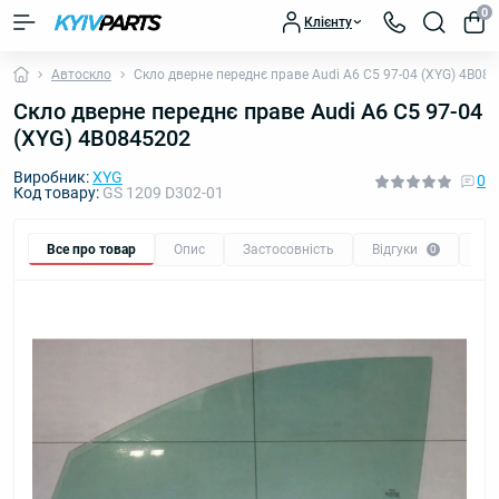
0
Клієнту
Автоскло
Скло дверне переднє праве Audi A6 C5 97-04 (XYG) 4B08
Скло дверне переднє праве Audi A6 C5 97-04
(XYG) 4B0845202
Виробник:
XYG
0
Код товару:
GS 1209 D302-01
Все про товар
Опис
Застосовність
Відгуки
Пи
0