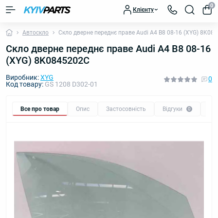
0
Клієнту
Автоскло
Скло дверне переднє праве Audi A4 B8 08-16 (XYG) 8K08
Скло дверне переднє праве Audi A4 B8 08-16
(XYG) 8K0845202C
Виробник:
XYG
0
Код товару:
GS 1208 D302-01
Все про товар
Опис
Застосовність
Відгуки
Пи
0