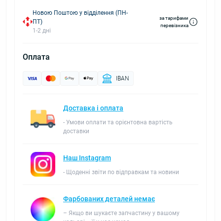
Новою Поштою у відділення (ПН-
за тарифами
ПТ)
перевізника
1-2 дні
Оплата
IBAN
Доставка і оплата
- Умови оплати та орієнтовна вартість
доставки
Наш Instagram
- Щоденні звіти по відправкам та новини
Фарбованих деталей немає
– Якщо ви шукаєте запчастину у вашому