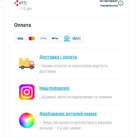
за тарифами
ПТ)
перевізника
1-2 дні
Оплата
IBAN
Доставка і оплата
- Умови оплати та орієнтовна вартість
доставки
Наш Instagram
- Щоденні звіти по відправкам та новини
Фарбованих деталей немає
– Якщо ви шукаєте запчастину у вашому
кольорі – її у нас немає