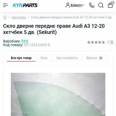
0
Клієнту
Автоскло
Скло дверне переднє праве Audi A3 12-20 хетчбек 5 дв. (Se
Скло дверне переднє праве Audi A3 12-20
хетчбек 5 дв. (Sekurit)
Виробник:
FPS
0
Код товару:
GS 1224 D302-X
Все про товар
Опис
Застосовність
Відгуки
Пи
0