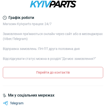
Графік роботи
Магазин Kyivparts працює 24/7
Замовлення при'маються онлайн через сайт або в месенджерах
(Viber/Telegram)
Відправка замовлень: ПН-ПТ друга половина дня
Відслідкувати статус можна в розділі "Де моє замовлення?"
Перейти до контактів
Ми у соціальних мережах
Telegram