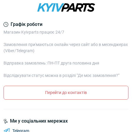
Графік роботи
Магазин Kyivparts працює 24/7
Замовлення при'маються онлайн через сайт або в месенджерах
(Viber/Telegram)
Відправка замовлень: ПН-ПТ друга половина дня
Відслідкувати статус можна в розділі "Де моє замовлення?"
Перейти до контактів
Ми у соціальних мережах
Telegram