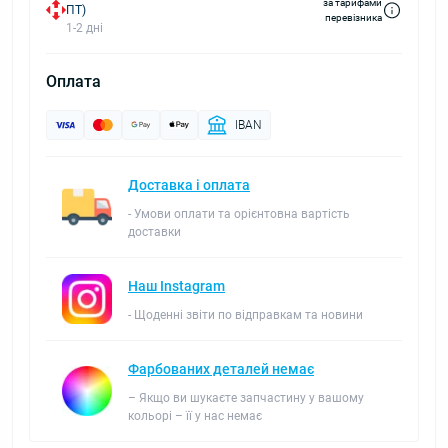
за тарифами
ПТ)
перевізника
1-2 дні
Оплата
IBAN
Доставка і оплата
- Умови оплати та орієнтовна вартість
доставки
Наш Instagram
- Щоденні звіти по відправкам та новини
Фарбованих деталей немає
– Якщо ви шукаєте запчастину у вашому
кольорі – її у нас немає