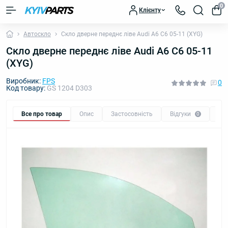
0
Клієнту
Автоскло
Скло дверне переднє ліве Audi A6 C6 05-11 (XYG)
Скло дверне переднє ліве Audi A6 C6 05-11
(XYG)
Виробник:
FPS
0
Код товару:
GS 1204 D303
Все про товар
Опис
Застосовність
Відгуки
Пи
0