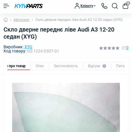
0
Клієнту
Автоскло
Скло дверне переднє ліве Audi A3 12-20 седан (XYG)
Скло дверне переднє ліве Audi A3 12-20
седан (XYG)
Виробник:
XYG
0
Код товару:
GS 1224 D307-01
Все про товар
Опис
Застосовність
Відгуки
Питання
0