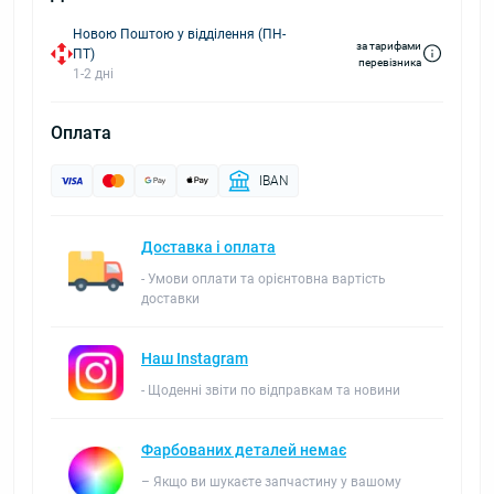
Новою Поштою у відділення (ПН-
за тарифами
ПТ)
перевізника
1-2 дні
Оплата
IBAN
Доставка і оплата
- Умови оплати та орієнтовна вартість
доставки
Наш Instagram
- Щоденні звіти по відправкам та новини
Фарбованих деталей немає
– Якщо ви шукаєте запчастину у вашому