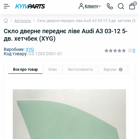
0
Клієнту
Автоскло
Скло дверне переднє ліве Audi A3 03-12 5-дв. хетчбек (XY
Скло дверне переднє ліве Audi A3 03-12 5-
дв. хетчбек (XYG)
Виробник:
XYG
0
Код товару:
GS 1203 D301-01
Все про товар
Опис
Застосовність
Відгуки
Пи
0