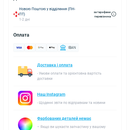
Новою Поштою у відділення (ПН-
за тарифами
ПТ)
перевізника
1-2 дні
Оплата
IBAN
Доставка і оплата
- Умови оплати та орієнтовна вартість
доставки
Наш Instagram
- Щоденні звіти по відправкам та новини
Фарбованих деталей немає
– Якщо ви шукаєте запчастину у вашому