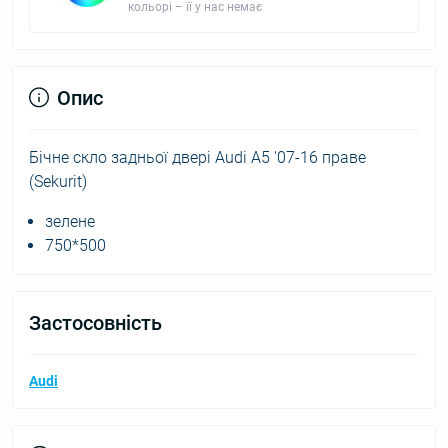
кольорі – її у нас немає
Опис
Бічне скло задньої двері Audi A5 '07-16 праве
(Sekurit)
зелене
750*500
Застосовність
Audi