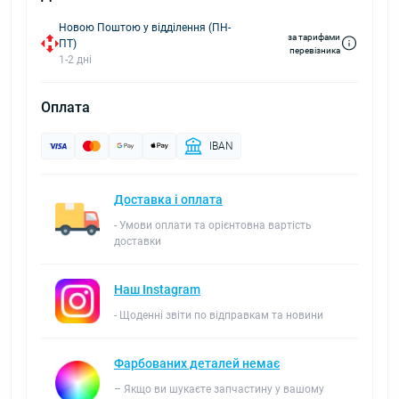
Новою Поштою у відділення (ПН-
за тарифами
ПТ)
перевізника
1-2 дні
Оплата
IBAN
Доставка і оплата
- Умови оплати та орієнтовна вартість
доставки
Наш Instagram
- Щоденні звіти по відправкам та новини
Фарбованих деталей немає
– Якщо ви шукаєте запчастину у вашому