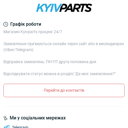
Графік роботи
Магазин Kyivparts працює 24/7
Замовлення при'маються онлайн через сайт або в месенджерах
(Viber/Telegram)
Відправка замовлень: ПН-ПТ друга половина дня
Відслідкувати статус можна в розділі "Де моє замовлення?"
Перейти до контактів
Ми у соціальних мережах
Telegram