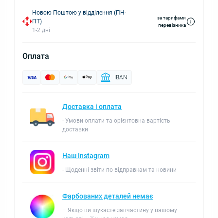
Новою Поштою у відділення (ПН-
за тарифами
ПТ)
перевізника
1-2 дні
Оплата
IBAN
Доставка і оплата
- Умови оплати та орієнтовна вартість
доставки
Наш Instagram
- Щоденні звіти по відправкам та новини
Фарбованих деталей немає
– Якщо ви шукаєте запчастину у вашому