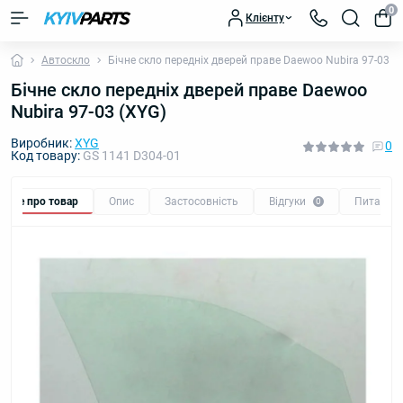
0
Клієнту
Автоскло
Бічне скло передніх дверей праве Daewoo Nubira 97-03 (
Бічне скло передніх дверей праве Daewoo
Nubira 97-03 (XYG)
Виробник:
XYG
0
Код товару:
GS 1141 D304-01
Все про товар
Опис
Застосовність
Відгуки
Питання
0