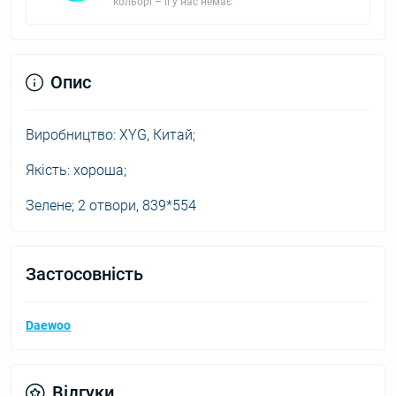
кольорі – її у нас немає
Опис
Виробництво: XYG, Китай;
Якість: хороша;
Зелене; 2 отвори, 839*554
Застосовність
Daewoo
Відгуки