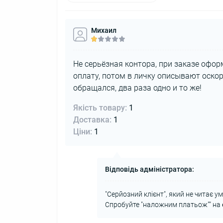
Михаил
Не серьёзная контора, при заказе оф
оплату, потом в личку описывают оско
обращался, два раза одно и то же!
Якість товару:
1
Доставка:
1
Ціни:
1
Відповідь адміністратора:
"Серйозний клієнт", який не читає у
Спробуйте "наложним платьож"" на