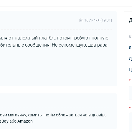
Д
16 липня (19:01)
К
ормляют наложный платёж, потом требуют полную
рбительные сообщения! Не рекомендую, два раза
Я
Д
Ц
*
*
мови магазину, хамить і потім ображається на відповідь.
eBay
або
Amazon