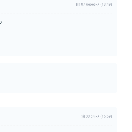
07 березня (13:49)
о
03 cічня (16:59)