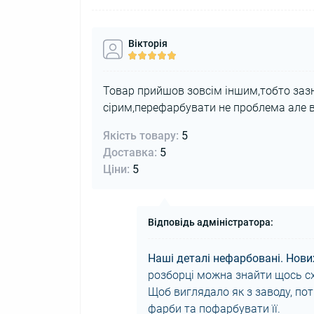
Вікторія
Товар прийшов зовсім іншим,тобто зазн
сірим,перефарбувати не проблема але ві
Якість товару:
5
Доставка:
5
Ціни:
5
Відповідь адміністратора:
Наші деталі нефарбовані. Нови
розборці можна знайти щось схо
Щоб виглядало як з заводу, пот
фарби та пофарбувати її.