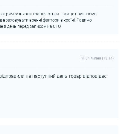
затримки інколи трапляються – ми це признаємо і
д враховувати воєнні фактори в країні. Радимо
не в день перед записом на СТО
04 липня (13:14)
відправили на наступний день товар відповідає