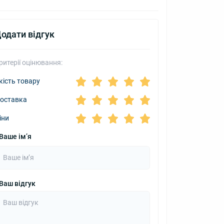
одати відгук
ритерії оцінювання:
кість товару
оставка
іни
Ваше ім’я
Ваш відгук