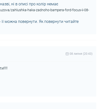
назві, ні в описі про колір немає
-kuzova/zahlushka-haka-zadnoho-bampera-ford-focus-ii-08-
 її можна повернути. Як повернути читайте
08 липня (20:43)
и!!!!