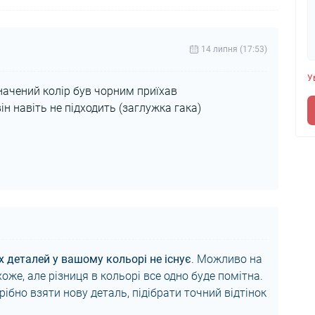
14 липня (17:53)
У
ачений колір був чорним приїхав
н навіть не підходить (заглужка гака)
х деталей у вашому кольорі не існує
. Можливо на
же, але різниця в кольорі все одно буде помітна.
рібно взяти нову деталь, підібрати точний відтінок